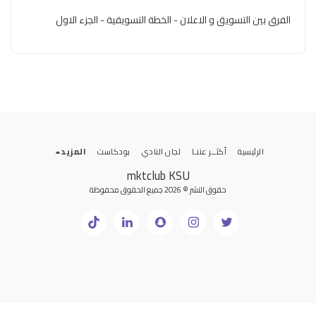
الفرق بين التسويق و الاعلان - الخطة التسويقية - الجزء الاول
الرئيسية
أكثــر عننـا
لجان النادي
بودكاست
المزيد
mktclub KSU
حقوق النشر © 2026 جميع الحقوق محفوظة